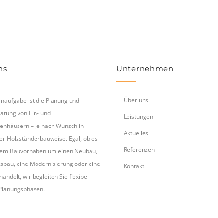
ns
Unternehmen
Über uns
naufgabe ist die Planung und
atung von Ein- und
Leistungen
enhäusern – je nach Wunsch in
Aktuelles
er Holzständerbauweise. Egal, ob es
Referenzen
hrem Bauvorhaben um einen Neubau,
bau, eine Modernisierung oder eine
Kontakt
andelt, wir begleiten Sie flexibel
 Planungsphasen.