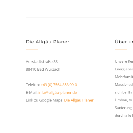
Die Allgäu Planer
Über u
Vorstadtstraße 38
Unsere Ker
88410 Bad Wurzach
Energieber
Mehrfamili
Telefon:
+49 (0) 7564 858 99-0
Massiv- od
E-Mail:
info@allgäu-planer.de
sich bei I
Link zu Google Maps:
Die Allgäu Planer
Umbau, Aus
Sanierung h
durch alle